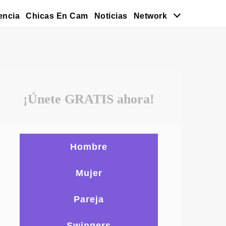
encia
Chicas En Cam
Noticias
Network
¡Únete GRATIS ahora!
Hombre
Mujer
Pareja
Swingers