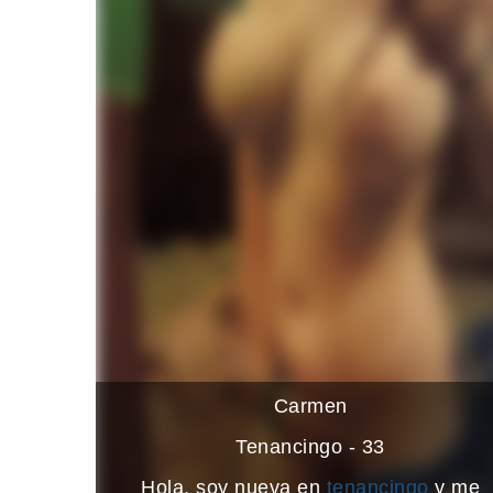
Carmen
Tenancingo - 33
Hola, soy nueva en
tenancingo
y me