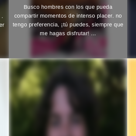
Busco hombres con los que pueda
compartir momentos de intenso placer. no
o
.
tengo preferencia, ¡tú puedes, siempre que
er
me hagas disfrutar! ...