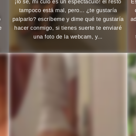
n
¡lo sé, mi culo es un espectáculo! el resto
E
tampoco está mal, pero... ¿te gustaría
o
palparlo? escríbeme y dime qué te gustaría
ad
e
hacer conmigo, si tienes suerte te enviaré
una foto de la webcam, y...