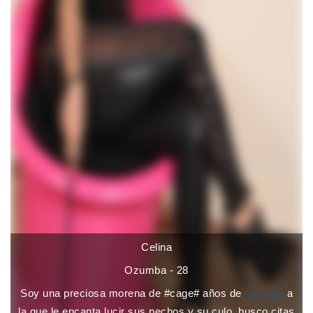
Celina
Ozumba - 28
Soy una preciosa morena de #cage# años de
ozumba
a
la que le encanta lucir sus pechos y su culo. busco citas